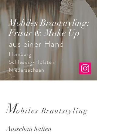
Mobiles Brautstyling:
Frisur & Make Up
aus einer Hand
Hamburg
Schleswig-Holstein
Niedersachsen
M
obiles
B
rautstyling
Ausschau halten