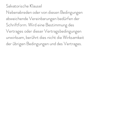
Salvatorische Klausel
Nebenabreden oder von diesen Bedingungen
abweichende Vereinbarungen bedürfen der
Schriftform. Wird eine Bestimmung des
Vertrages oder dieser Vertragsbedingungen
unwirksam, berührt dies nicht die Wirksamkeit
der übrigen Bedingungen und des Vertrages.
Anstelle einer unwirksamen Bestimmung gilt
dasjenige als vereinbart, was dem angestrebten
Zweck möglichst nahe kommt. Entsprechendes
gilt für die Ausfüllung von Vertragslücken.
Gültigkeit der Allgemeinen
Geschäftsbedingungen und Gerichtsstand
Die vorliegenden Allgemeinen
Geschäftsbedingungen gelten mit Wirkung vom
01.01.2016
bis auf weiteres. Für diese
Allgemeinen Geschäftsbedingungen und die
gesamten Rechtsbeziehungen zwischen dem
Auftraggeber und des Auftragnehmers gilt das
Recht der Bundesrepublik Deutschland unter