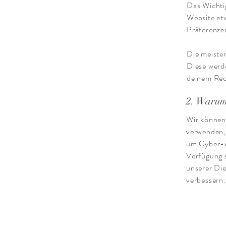
Das Wichtig
Website et
Präferenze
Die meiste
Diese werd
deinem Rec
2. Warum
Wir können
verwenden, 
um Cyber-A
Verfügung s
unserer Die
verbessern.