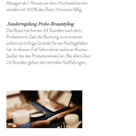
Absagen ab 1. Monat vor dem Hochzeitstermin
werden mit 100% des Rest-Honorars fällig.
Sonderregelung Probe-Brautstyling
Die Braut hat binnen 24 Stunden nach dem
Probetermin Zeit die Buchung zu stornieren
sofern sie triftige Gründe für ein Nichtgefallen
hat. In diesem Fall fallen keine weiteren Kosten
(außer die des Probetermines) an. Bei allem über
24 Stunden gelten die normalen Staffelungen.